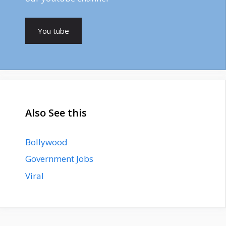
You tube
Also See this
Bollywood
Government Jobs
Viral