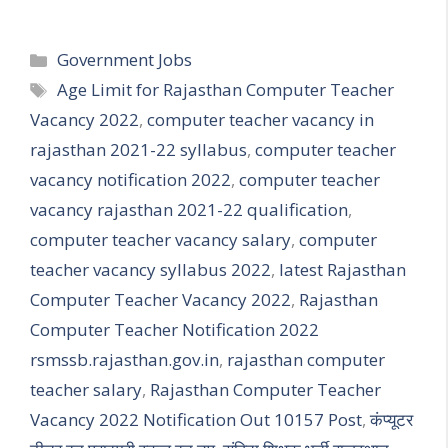
Categories
Government Jobs
Tags
Age Limit for Rajasthan Computer Teacher
Vacancy 2022
,
computer teacher vacancy in
rajasthan 2021-22 syllabus
,
computer teacher
vacancy notification 2022
,
computer teacher
vacancy rajasthan 2021-22 qualification
,
computer teacher vacancy salary
,
computer
teacher vacancy syllabus 2022
,
latest Rajasthan
Computer Teacher Vacancy 2022
,
Rajasthan
Computer Teacher Notification 2022
rsmssb.rajasthan.gov.in
,
rajasthan computer
teacher salary
,
Rajasthan Computer Teacher
Vacancy 2022 Notification Out 10157 Post
,
कंप्यूटर