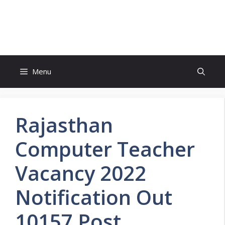
Skip
to
FreeJobsAlertt.com
content
Menu
Rajasthan
Computer Teacher
Vacancy 2022
Notification Out
10157 Post