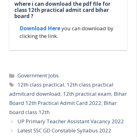
where i can download the pdf file for
class 12th practical admit card bihar
board ?
Download Here
you can download by
clicking the link.
Categories
Government Jobs
Tags
12th class practical
,
12th class practical
admitcard download
,
12th practical exam
,
Bihar
Board 12th Practical Admit Card 2022
,
Bihar
board class 12th
UP Primary Teacher Assistant Vacancy 2022
Latest SSC GD Constable Syllabus 2022