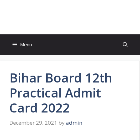
Skip
to
FreeJobsAlertt.com
content
Menu
Bihar Board 12th
Practical Admit
Card 2022
December 29, 2021
by
admin