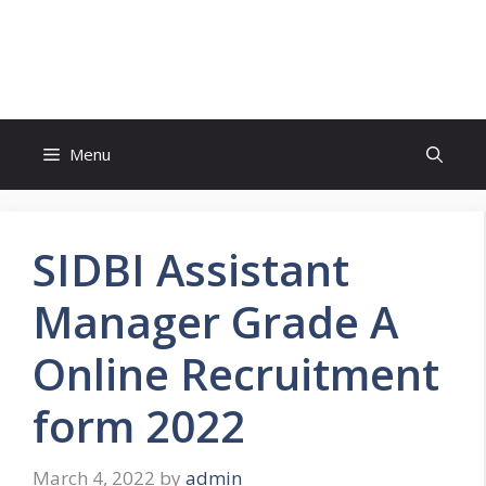
Skip
to
FreeJobsAlertt.com
content
Menu
SIDBI Assistant
Manager Grade A
Online Recruitment
form 2022
March 4, 2022
by
admin