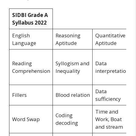
SIDBI Grade A
Syllabus 2022
English
Reasoning
Quantitative
Language
Aptitude
Aptitude
Reading
Syllogism and
Data
Comprehension
Inequality
interpretation
Data
Fillers
Blood relation
sufficiency
Time and
Coding
Word Swap
Work, Boat
decoding
and stream