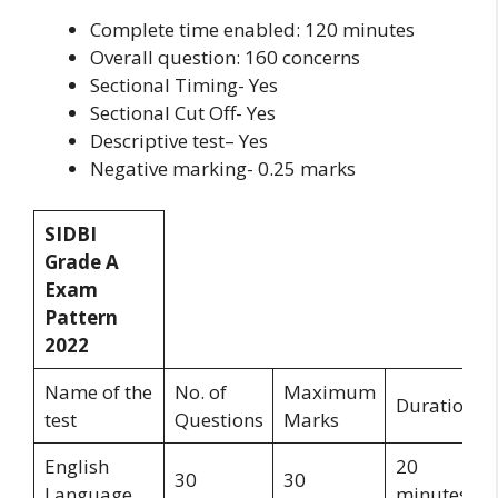
Complete time enabled: 120 minutes
Overall question: 160 concerns
Sectional Timing- Yes
Sectional Cut Off- Yes
Descriptive test– Yes
Negative marking- 0.25 marks
SIDBI
Grade A
Exam
Pattern
2022
Name of the
No. of
Maximum
Duration
test
Questions
Marks
English
20
30
30
Language
minutes