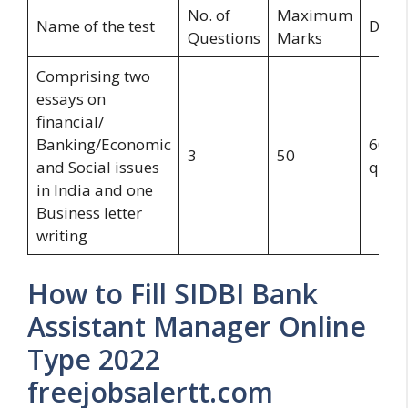
No. of
Maximum
Name of the test
Dura
Questions
Marks
Comprising two
essays on
financial/
Banking/Economic
60
3
50
and Social issues
quest
in India and one
Business letter
writing
How to Fill SIDBI Bank
Assistant Manager Online
Type 2022
freejobsalertt.com